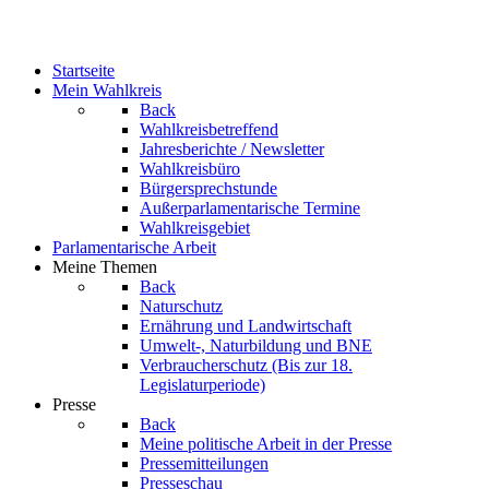
Startseite
Mein Wahlkreis
Back
Wahlkreisbetreffend
Jahresberichte / Newsletter
Wahlkreisbüro
Bürgersprechstunde
Außerparlamentarische Termine
Wahlkreisgebiet
Parlamentarische Arbeit
Meine Themen
Back
Naturschutz
Ernährung und Landwirtschaft
Umwelt-, Naturbildung und BNE
Verbraucherschutz
(Bis zur 18.
Legislaturperiode)
Presse
Back
Meine politische Arbeit in der Presse
Pressemitteilungen
Presseschau