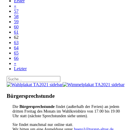
Erster
«
57
58
59
60
61
62
63
64
65
66
»
Letzter
Bürgersprechstunde
Die
Bürgersprechstunde
findet (außerhalb der Ferien) an jedem
dritten Freitag des Monats im Wahlkreisbüro von 17.00 bis 19.00
Uhr statt (nächste Sprechstunden siehe unten).
Sie findet manchmal nur online statt.
Wir bitten um eine Anmeldung unter
buero1@turgut-altug.de