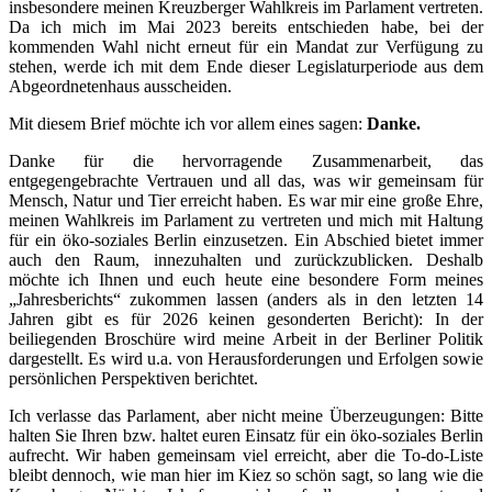
insbesondere meinen Kreuzberger Wahlkreis im Parlament vertreten.
Da ich mich im Mai 2023 bereits entschieden habe, bei der
kommenden Wahl nicht erneut für ein Mandat zur Verfügung zu
stehen, werde ich mit dem Ende dieser Legislaturperiode aus dem
Abgeordnetenhaus ausscheiden.
Mit diesem Brief möchte ich vor allem eines sagen:
Danke.
Danke für die hervorragende Zusammenarbeit, das
entgegengebrachte Vertrauen und all das, was wir gemeinsam für
Mensch, Natur und Tier erreicht haben. Es war mir eine große Ehre,
meinen Wahlkreis im Parlament zu vertreten und mich mit Haltung
für ein öko-soziales Berlin einzusetzen. Ein Abschied bietet immer
auch den Raum, innezuhalten und zurückzublicken. Deshalb
möchte ich Ihnen und euch heute eine besondere Form meines
„Jahresberichts“ zukommen lassen (anders als in den letzten 14
Jahren gibt es für 2026 keinen gesonderten Bericht): In der
beiliegenden Broschüre wird meine Arbeit in der Berliner Politik
dargestellt. Es wird u.a. von Herausforderungen und Erfolgen sowie
persönlichen Perspektiven berichtet.
Ich verlasse das Parlament, aber nicht meine Überzeugungen: Bitte
halten Sie Ihren bzw. haltet euren Einsatz für ein öko-soziales Berlin
aufrecht. Wir haben gemeinsam viel erreicht, aber die To-do-Liste
bleibt dennoch, wie man hier im Kiez so schön sagt, so lang wie die