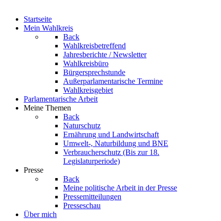
Startseite
Mein Wahlkreis
Back
Wahlkreisbetreffend
Jahresberichte / Newsletter
Wahlkreisbüro
Bürgersprechstunde
Außerparlamentarische Termine
Wahlkreisgebiet
Parlamentarische Arbeit
Meine Themen
Back
Naturschutz
Ernährung und Landwirtschaft
Umwelt-, Naturbildung und BNE
Verbraucherschutz
(Bis zur 18.
Legislaturperiode)
Presse
Back
Meine politische Arbeit in der Presse
Pressemitteilungen
Presseschau
Über mich