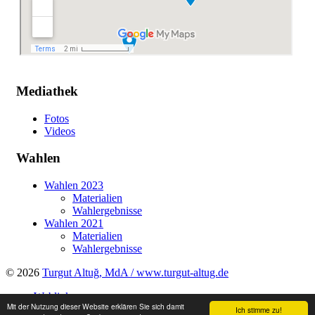
Mediathek
Fotos
Videos
Wahlen
Wahlen 2023
Materialien
Wahlergebnisse
Wahlen 2021
Materialien
Wahlergebnisse
© 2026
Turgut Altuğ, MdA / www.turgut-altug.de
Weblinks
Mit der Nutzung dieser Website erklären Sie sich damit
Impressum
Ich stimme zu!