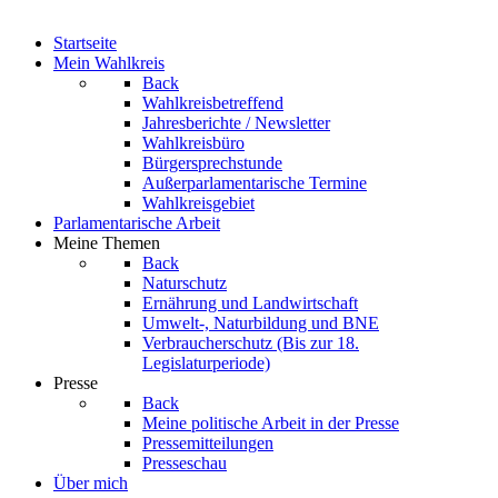
Startseite
Mein Wahlkreis
Back
Wahlkreisbetreffend
Jahresberichte / Newsletter
Wahlkreisbüro
Bürgersprechstunde
Außerparlamentarische Termine
Wahlkreisgebiet
Parlamentarische Arbeit
Meine Themen
Back
Naturschutz
Ernährung und Landwirtschaft
Umwelt-, Naturbildung und BNE
Verbraucherschutz
(Bis zur 18.
Legislaturperiode)
Presse
Back
Meine politische Arbeit in der Presse
Pressemitteilungen
Presseschau
Über mich