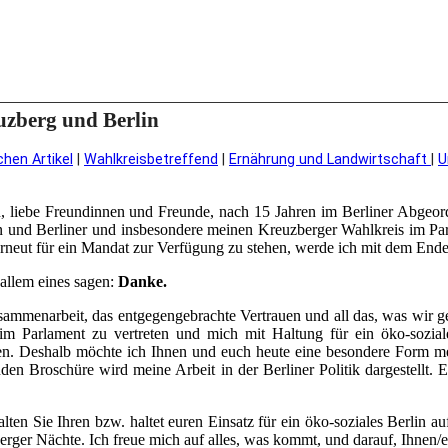
zberg und Berlin
chen Artikel
|
Wahlkreisbetreffend
|
Ernährung und Landwirtschaft
|
U
 liebe Freundinnen und Freunde, nach 15 Jahren im Berliner Abgeord
en und Berliner und insbesondere meinen Kreuzberger Wahlkreis im Par
neut für ein Mandat zur Verfügung zu stehen, werde ich mit dem Ende
 allem eines sagen:
Danke.
ammenarbeit, das entgegengebrachte Vertrauen und all das, was wir g
im Parlament zu vertreten und mich mit Haltung für ein öko-sozia
en. Deshalb möchte ich Ihnen und euch heute eine besondere Form mei
enden Broschüre wird meine Arbeit in der Berliner Politik dargestellt
ten Sie Ihren bzw. haltet euren Einsatz für ein öko-soziales Berlin au
erger Nächte. Ich freue mich auf alles, was kommt, und darauf, Ihnen/