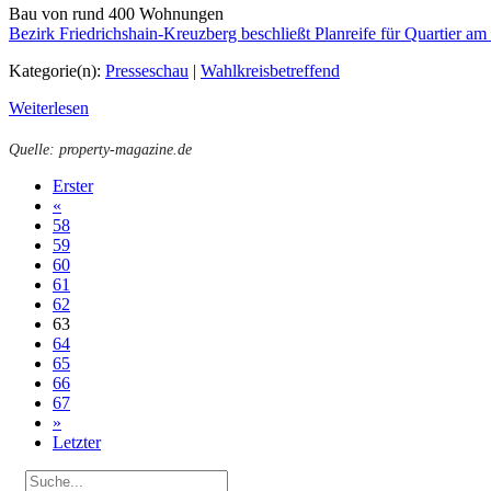
Bau von rund 400 Wohnungen
Bezirk Friedrichshain-Kreuzberg beschließt Planreife für Quartier am
Kategorie(n):
Presseschau
|
Wahlkreisbetreffend
Weiterlesen
Quelle: property-magazine.de
Erster
«
58
59
60
61
62
63
64
65
66
67
»
Letzter