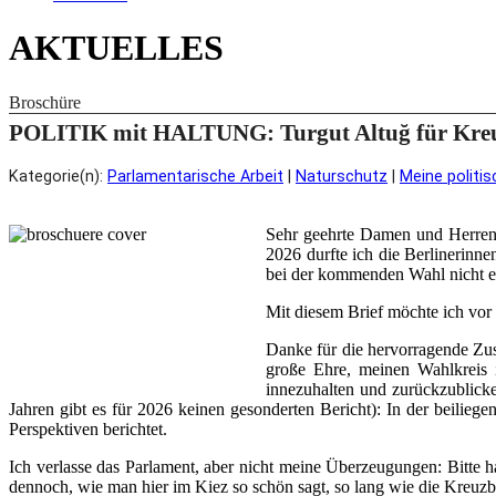
AKTUELLES
Broschüre
POLITIK mit HALTUNG: Turgut Altuğ für Kreu
Kategorie(n):
Parlamentarische Arbeit
|
Naturschutz
|
Meine politis
Sehr geehrte Damen und Herren,
2026 durfte ich die Berlinerinn
bei der kommenden Wahl nicht er
Mit diesem Brief möchte ich vor
Danke für die hervorragende Zus
große Ehre, meinen Wahlkreis 
innezuhalten und zurückzublick
Jahren gibt es für 2026 keinen gesonderten Bericht): In der beilieg
Perspektiven berichtet.
Ich verlasse das Parlament, aber nicht meine Überzeugungen: Bitte hal
dennoch, wie man hier im Kiez so schön sagt, so lang wie die Kreuzb