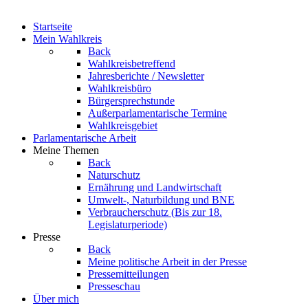
Startseite
Mein Wahlkreis
Back
Wahlkreisbetreffend
Jahresberichte / Newsletter
Wahlkreisbüro
Bürgersprechstunde
Außerparlamentarische Termine
Wahlkreisgebiet
Parlamentarische Arbeit
Meine Themen
Back
Naturschutz
Ernährung und Landwirtschaft
Umwelt-, Naturbildung und BNE
Verbraucherschutz
(Bis zur 18.
Legislaturperiode)
Presse
Back
Meine politische Arbeit in der Presse
Pressemitteilungen
Presseschau
Über mich