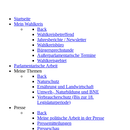
Startseite
Mein Wahlkreis
Back
Wahlkreisbetreffend
Jahresberichte / Newsletter
Wahlkreisbüro
Bürgersprechstunde
Außerparlamentarische Termine
Wahlkreisgebiet
Parlamentarische Arbeit
Meine Themen
Back
Naturschutz
Ernährung und Landwirtschaft
Umwelt-, Naturbildung und BNE
Verbraucherschutz
(Bis zur 18.
Legislaturperiode)
Presse
Back
Meine politische Arbeit in der Presse
Pressemitteilungen
Presseschau