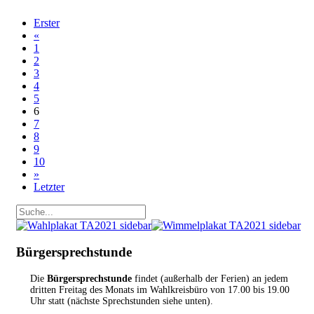
Erster
«
1
2
3
4
5
6
7
8
9
10
»
Letzter
Bürgersprechstunde
Die
Bürgersprechstunde
findet (außerhalb der Ferien) an jedem
dritten Freitag des Monats im Wahlkreisbüro von 17.00 bis 19.00
Uhr statt (nächste Sprechstunden siehe unten).