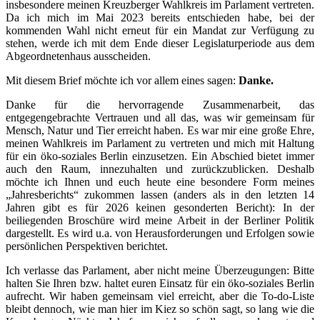
insbesondere meinen Kreuzberger Wahlkreis im Parlament vertreten.
Da ich mich im Mai 2023 bereits entschieden habe, bei der
kommenden Wahl nicht erneut für ein Mandat zur Verfügung zu
stehen, werde ich mit dem Ende dieser Legislaturperiode aus dem
Abgeordnetenhaus ausscheiden.
Mit diesem Brief möchte ich vor allem eines sagen:
Danke.
Danke für die hervorragende Zusammenarbeit, das
entgegengebrachte Vertrauen und all das, was wir gemeinsam für
Mensch, Natur und Tier erreicht haben. Es war mir eine große Ehre,
meinen Wahlkreis im Parlament zu vertreten und mich mit Haltung
für ein öko-soziales Berlin einzusetzen. Ein Abschied bietet immer
auch den Raum, innezuhalten und zurückzublicken. Deshalb
möchte ich Ihnen und euch heute eine besondere Form meines
„Jahresberichts“ zukommen lassen (anders als in den letzten 14
Jahren gibt es für 2026 keinen gesonderten Bericht): In der
beiliegenden Broschüre wird meine Arbeit in der Berliner Politik
dargestellt. Es wird u.a. von Herausforderungen und Erfolgen sowie
persönlichen Perspektiven berichtet.
Ich verlasse das Parlament, aber nicht meine Überzeugungen: Bitte
halten Sie Ihren bzw. haltet euren Einsatz für ein öko-soziales Berlin
aufrecht. Wir haben gemeinsam viel erreicht, aber die To-do-Liste
bleibt dennoch, wie man hier im Kiez so schön sagt, so lang wie die