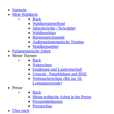
Startseite
Mein Wahlkreis
Back
Wahlkreisbetreffend
Jahresberichte / Newsletter
Wahlkreisbüro
Bürgersprechstunde
Außerparlamentarische Termine
Wahlkreisgebiet
Parlamentarische Arbeit
Meine Themen
Back
Naturschutz
Ernährung und Landwirtschaft
Umwelt-, Naturbildung und BNE
Verbraucherschutz
(Bis zur 18.
Legislaturperiode)
Presse
Back
Meine politische Arbeit in der Presse
Pressemitteilungen
Presseschau
Über mich