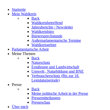
Startseite
Mein Wahlkreis
Back
Wahlkreisbetreffend
Jahresberichte / Newsletter
Wahlkreisbüro
Bürgersprechstunde
Außerparlamentarische Termine
Wahlkreisgebiet
Parlamentarische Arbeit
Meine Themen
Back
Naturschutz
Ernährung und Landwirtschaft
Umwelt-, Naturbildung und BNE
Verbraucherschutz
(Bis zur 18.
Legislaturperiode)
Presse
Back
Meine politische Arbeit in der Presse
Pressemitteilungen
Presseschau
Über mich