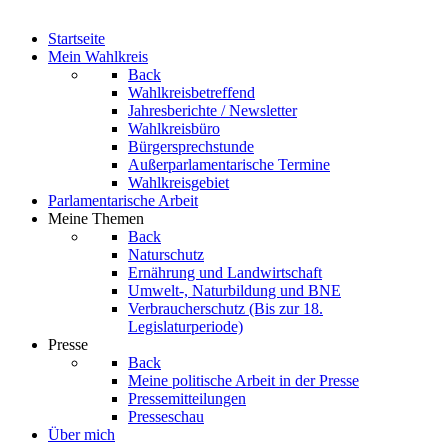
Startseite
Mein Wahlkreis
Back
Wahlkreisbetreffend
Jahresberichte / Newsletter
Wahlkreisbüro
Bürgersprechstunde
Außerparlamentarische Termine
Wahlkreisgebiet
Parlamentarische Arbeit
Meine Themen
Back
Naturschutz
Ernährung und Landwirtschaft
Umwelt-, Naturbildung und BNE
Verbraucherschutz
(Bis zur 18.
Legislaturperiode)
Presse
Back
Meine politische Arbeit in der Presse
Pressemitteilungen
Presseschau
Über mich