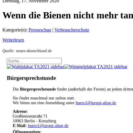
Dienstag, 17. November 2020
Wenn die Bienen nicht mehr ta
Kategorie(n):
Presseschau
|
Verbraucherschutz
Weiterlesen
Quelle: neues-deutschland.de
Bürgersprechstunde
Die
Bürgersprechstunde
findet (außerhalb der Ferien) an jedem dritt
Sie findet manchmal nur online statt.
Wir bitten um eine Anmeldung unter
buero1@turgut-altug.de
Adresse:
Großbeerenstraße 71
10963 Berlin - Kreuzberg
E-Mail:
buero1@turgut-altug.de
Öffnungszeiten
: