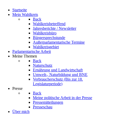
Startseite
Mein Wahlkreis
Back
Wahlkreisbetreffend
Jahresberichte / Newsletter
Wahlkreisbüro
Bürgersprechstunde
Außerparlamentarische Termine
Wahlkreisgebiet
Parlamentarische Arbeit
Meine Themen
Back
Naturschutz
Ernährung und Landwirtschaft
Umwelt-, Naturbildung und BNE
Verbraucherschutz
(Bis zur 18.
Legislaturperiode)
Presse
Back
Meine politische Arbeit in der Presse
Pressemitteilungen
Presseschau
Über mich