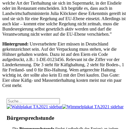
welche Art der Tierhaltung sie sich im Supermarkt, in der Eisdiele
oder im Restaurant entscheiden. Ich begrüße es, dass auch in
Landwirtschaftsministerin Julia Klöckner diese Erkenntnis gereift ist
und sie sich für eine Regelung auf EU-Ebene einsetzt. Allerdings ist
auch klar – kommt eine solche Regelung nicht zeitnah, muss die
Bundesregierung selbst gesetzlich aktiv werden und darf die
Verantwortung nicht weiter auf die EU-Ebene verschieben.”
Hintergrund:
Unverarbeitete Eier müssen in Deutschland
gekennzeichnet sein. Auf der Verpackung muss stehen, wie die
Hühner gehalten wurden. Dazu ist auf den Eiern ein Code
aufgedruckt, z.B.: 1-DE-0123456. Relevant ist die Ziffer vor der
Länderkennung. Die 3 steht für Käfighaltung, 2 steht für Boden-, 1
für Freiland- und 0 für Bio-Haltung. Wem artgerechte Haltung
wichtig ist, der sollte also kein Ei mit der Drei kaufen. Das Gute:
Eier ohne Käfig- und Massentierhaltung kosten meist nur ein paar
Cent mehr.
Bürgersprechstunde
Die
Bürgersprechstunde
findet (außerhalb der Ferien) an jedem