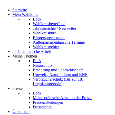
Startseite
Mein Wahlkreis
Back
Wahlkreisbetreffend
Jahresberichte / Newsletter
Wahlkreisbüro
Bürgersprechstunde
Außerparlamentarische Termine
Wahlkreisgebiet
Parlamentarische Arbeit
Meine Themen
Back
Naturschutz
Ernährung und Landwirtschaft
Umwelt-, Naturbildung und BNE
Verbraucherschutz
(Bis zur 18.
Legislaturperiode)
Presse
Back
Meine politische Arbeit in der Presse
Pressemitteilungen
Presseschau
Über mich