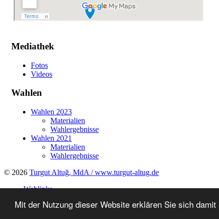
Mediathek
Fotos
Videos
Wahlen
Wahlen 2023
Materialien
Wahlergebnisse
Wahlen 2021
Materialien
Wahlergebnisse
© 2026
Turgut Altuğ, MdA / www.turgut-altug.de
Weblinks
Impressum
Mit der Nutzung dieser Website erklären Sie sich dami
Datenschutzerklärung