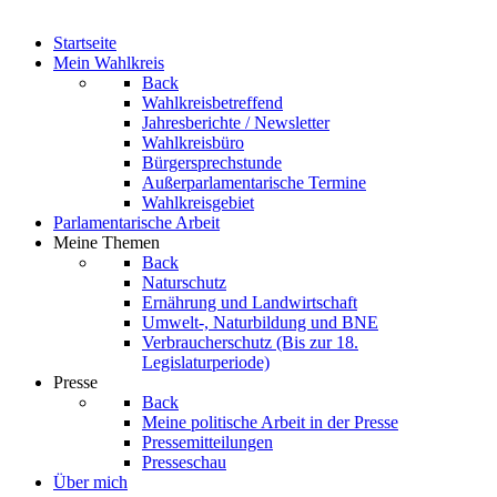
Startseite
Mein Wahlkreis
Back
Wahlkreisbetreffend
Jahresberichte / Newsletter
Wahlkreisbüro
Bürgersprechstunde
Außerparlamentarische Termine
Wahlkreisgebiet
Parlamentarische Arbeit
Meine Themen
Back
Naturschutz
Ernährung und Landwirtschaft
Umwelt-, Naturbildung und BNE
Verbraucherschutz
(Bis zur 18.
Legislaturperiode)
Presse
Back
Meine politische Arbeit in der Presse
Pressemitteilungen
Presseschau
Über mich