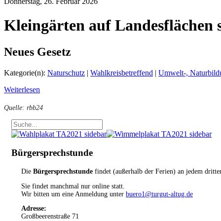
Donnerstag, 26. Februar 2026
Kleingärten auf Landesflächen si
Neues Gesetz
Kategorie(n):
Naturschutz
|
Wahlkreisbetreffend
|
Umwelt-, Naturbil
Weiterlesen
Quelle: rbb24
Bürgersprechstunde
Die
Bürgersprechstunde
findet (außerhalb der Ferien) an jedem dritt
Sie findet manchmal nur online statt.
Wir bitten um eine Anmeldung unter
buero1@turgut-altug.de
Adresse:
Großbeerenstraße 71