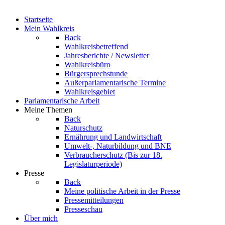
Startseite
Mein Wahlkreis
Back
Wahlkreisbetreffend
Jahresberichte / Newsletter
Wahlkreisbüro
Bürgersprechstunde
Außerparlamentarische Termine
Wahlkreisgebiet
Parlamentarische Arbeit
Meine Themen
Back
Naturschutz
Ernährung und Landwirtschaft
Umwelt-, Naturbildung und BNE
Verbraucherschutz
(Bis zur 18.
Legislaturperiode)
Presse
Back
Meine politische Arbeit in der Presse
Pressemitteilungen
Presseschau
Über mich