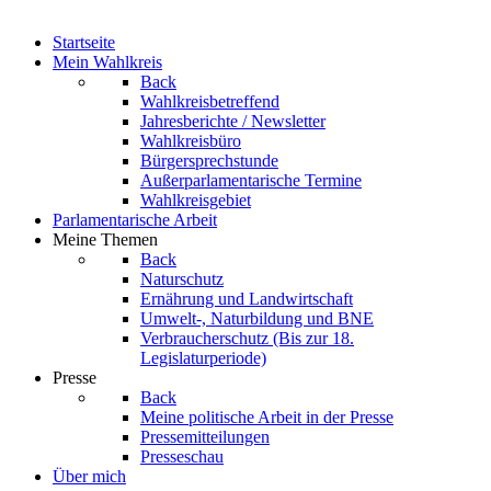
Startseite
Mein Wahlkreis
Back
Wahlkreisbetreffend
Jahresberichte / Newsletter
Wahlkreisbüro
Bürgersprechstunde
Außerparlamentarische Termine
Wahlkreisgebiet
Parlamentarische Arbeit
Meine Themen
Back
Naturschutz
Ernährung und Landwirtschaft
Umwelt-, Naturbildung und BNE
Verbraucherschutz
(Bis zur 18.
Legislaturperiode)
Presse
Back
Meine politische Arbeit in der Presse
Pressemitteilungen
Presseschau
Über mich