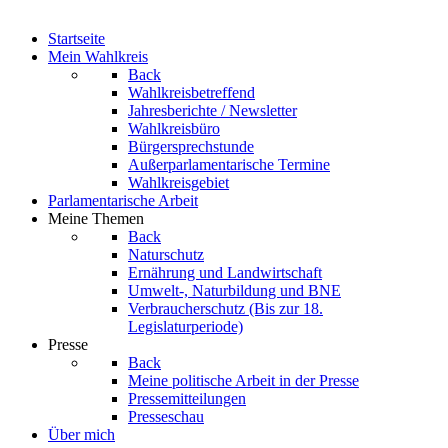
Startseite
Mein Wahlkreis
Back
Wahlkreisbetreffend
Jahresberichte / Newsletter
Wahlkreisbüro
Bürgersprechstunde
Außerparlamentarische Termine
Wahlkreisgebiet
Parlamentarische Arbeit
Meine Themen
Back
Naturschutz
Ernährung und Landwirtschaft
Umwelt-, Naturbildung und BNE
Verbraucherschutz
(Bis zur 18.
Legislaturperiode)
Presse
Back
Meine politische Arbeit in der Presse
Pressemitteilungen
Presseschau
Über mich