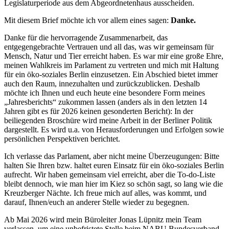
Legislaturperiode aus dem Abgeordnetenhaus ausscheiden.
Mit diesem Brief möchte ich vor allem eines sagen:
Danke.
Danke für die hervorragende Zusammenarbeit, das
entgegengebrachte Vertrauen und all das, was wir gemeinsam für
Mensch, Natur und Tier erreicht haben. Es war mir eine große Ehre,
meinen Wahlkreis im Parlament zu vertreten und mich mit Haltung
für ein öko-soziales Berlin einzusetzen. Ein Abschied bietet immer
auch den Raum, innezuhalten und zurückzublicken. Deshalb
möchte ich Ihnen und euch heute eine besondere Form meines
„Jahresberichts“ zukommen lassen (anders als in den letzten 14
Jahren gibt es für 2026 keinen gesonderten Bericht): In der
beiliegenden Broschüre wird meine Arbeit in der Berliner Politik
dargestellt. Es wird u.a. von Herausforderungen und Erfolgen sowie
persönlichen Perspektiven berichtet.
Ich verlasse das Parlament, aber nicht meine Überzeugungen: Bitte
halten Sie Ihren bzw. haltet euren Einsatz für ein öko-soziales Berlin
aufrecht. Wir haben gemeinsam viel erreicht, aber die To-do-Liste
bleibt dennoch, wie man hier im Kiez so schön sagt, so lang wie die
Kreuzberger Nächte. Ich freue mich auf alles, was kommt, und
darauf, Ihnen/euch an anderer Stelle wieder zu begegnen.
Ab Mai 2026 wird mein Büroleiter Jonas Lüpnitz mein Team
verlassen, um eine unbefristete Stelle beim NABU Bundesverband