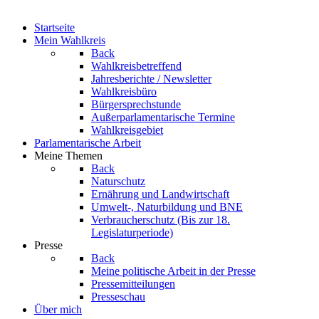
Startseite
Mein Wahlkreis
Back
Wahlkreisbetreffend
Jahresberichte / Newsletter
Wahlkreisbüro
Bürgersprechstunde
Außerparlamentarische Termine
Wahlkreisgebiet
Parlamentarische Arbeit
Meine Themen
Back
Naturschutz
Ernährung und Landwirtschaft
Umwelt-, Naturbildung und BNE
Verbraucherschutz
(Bis zur 18.
Legislaturperiode)
Presse
Back
Meine politische Arbeit in der Presse
Pressemitteilungen
Presseschau
Über mich