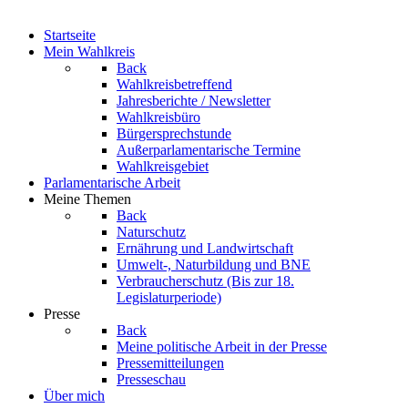
Startseite
Mein Wahlkreis
Back
Wahlkreisbetreffend
Jahresberichte / Newsletter
Wahlkreisbüro
Bürgersprechstunde
Außerparlamentarische Termine
Wahlkreisgebiet
Parlamentarische Arbeit
Meine Themen
Back
Naturschutz
Ernährung und Landwirtschaft
Umwelt-, Naturbildung und BNE
Verbraucherschutz
(Bis zur 18.
Legislaturperiode)
Presse
Back
Meine politische Arbeit in der Presse
Pressemitteilungen
Presseschau
Über mich