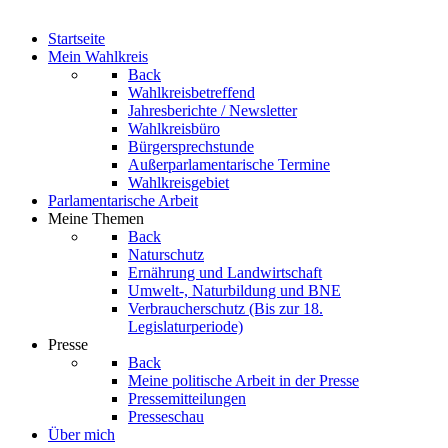
Startseite
Mein Wahlkreis
Back
Wahlkreisbetreffend
Jahresberichte / Newsletter
Wahlkreisbüro
Bürgersprechstunde
Außerparlamentarische Termine
Wahlkreisgebiet
Parlamentarische Arbeit
Meine Themen
Back
Naturschutz
Ernährung und Landwirtschaft
Umwelt-, Naturbildung und BNE
Verbraucherschutz
(Bis zur 18.
Legislaturperiode)
Presse
Back
Meine politische Arbeit in der Presse
Pressemitteilungen
Presseschau
Über mich