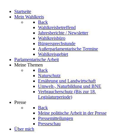
Startseite
Mein Wahlkreis
Back
Wahlkreisbetreffend
Jahresberichte / Newsletter
Wahlkreisbüro
Bürgersprechstunde
Außerparlamentarische Termine
Wahlkreisgebiet
Parlamentarische Arbeit
Meine Themen
Back
Naturschutz
Ernährung und Landwirtschaft
Umwelt-, Naturbildung und BNE
Verbraucherschutz
(Bis zur 18.
Legislaturperiode)
Presse
Back
Meine politische Arbeit in der Presse
Pressemitteilungen
Presseschau
Über mich