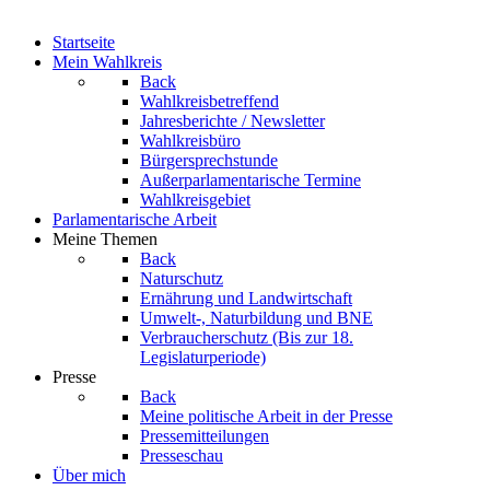
Startseite
Mein Wahlkreis
Back
Wahlkreisbetreffend
Jahresberichte / Newsletter
Wahlkreisbüro
Bürgersprechstunde
Außerparlamentarische Termine
Wahlkreisgebiet
Parlamentarische Arbeit
Meine Themen
Back
Naturschutz
Ernährung und Landwirtschaft
Umwelt-, Naturbildung und BNE
Verbraucherschutz
(Bis zur 18.
Legislaturperiode)
Presse
Back
Meine politische Arbeit in der Presse
Pressemitteilungen
Presseschau
Über mich