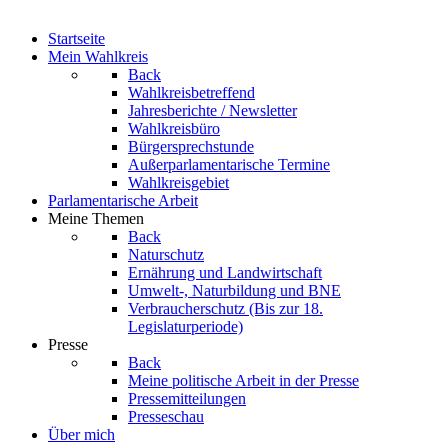
Startseite
Mein Wahlkreis
Back
Wahlkreisbetreffend
Jahresberichte / Newsletter
Wahlkreisbüro
Bürgersprechstunde
Außerparlamentarische Termine
Wahlkreisgebiet
Parlamentarische Arbeit
Meine Themen
Back
Naturschutz
Ernährung und Landwirtschaft
Umwelt-, Naturbildung und BNE
Verbraucherschutz
(Bis zur 18.
Legislaturperiode)
Presse
Back
Meine politische Arbeit in der Presse
Pressemitteilungen
Presseschau
Über mich