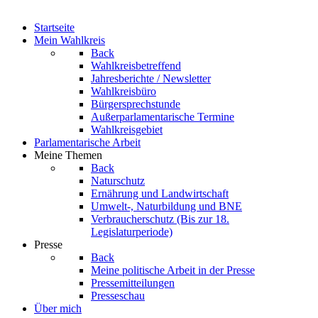
Startseite
Mein Wahlkreis
Back
Wahlkreisbetreffend
Jahresberichte / Newsletter
Wahlkreisbüro
Bürgersprechstunde
Außerparlamentarische Termine
Wahlkreisgebiet
Parlamentarische Arbeit
Meine Themen
Back
Naturschutz
Ernährung und Landwirtschaft
Umwelt-, Naturbildung und BNE
Verbraucherschutz
(Bis zur 18.
Legislaturperiode)
Presse
Back
Meine politische Arbeit in der Presse
Pressemitteilungen
Presseschau
Über mich