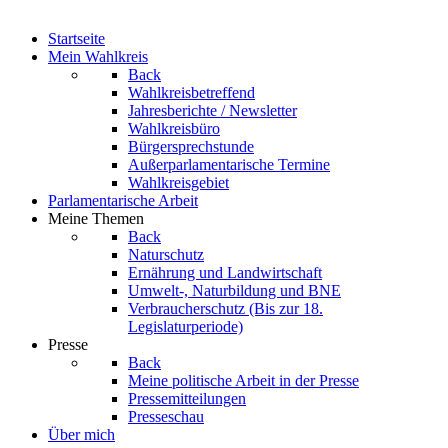
Startseite
Mein Wahlkreis
Back
Wahlkreisbetreffend
Jahresberichte / Newsletter
Wahlkreisbüro
Bürgersprechstunde
Außerparlamentarische Termine
Wahlkreisgebiet
Parlamentarische Arbeit
Meine Themen
Back
Naturschutz
Ernährung und Landwirtschaft
Umwelt-, Naturbildung und BNE
Verbraucherschutz
(Bis zur 18.
Legislaturperiode)
Presse
Back
Meine politische Arbeit in der Presse
Pressemitteilungen
Presseschau
Über mich