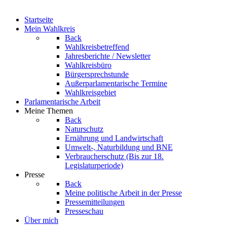
Startseite
Mein Wahlkreis
Back
Wahlkreisbetreffend
Jahresberichte / Newsletter
Wahlkreisbüro
Bürgersprechstunde
Außerparlamentarische Termine
Wahlkreisgebiet
Parlamentarische Arbeit
Meine Themen
Back
Naturschutz
Ernährung und Landwirtschaft
Umwelt-, Naturbildung und BNE
Verbraucherschutz
(Bis zur 18.
Legislaturperiode)
Presse
Back
Meine politische Arbeit in der Presse
Pressemitteilungen
Presseschau
Über mich