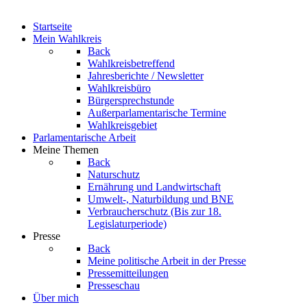
Startseite
Mein Wahlkreis
Back
Wahlkreisbetreffend
Jahresberichte / Newsletter
Wahlkreisbüro
Bürgersprechstunde
Außerparlamentarische Termine
Wahlkreisgebiet
Parlamentarische Arbeit
Meine Themen
Back
Naturschutz
Ernährung und Landwirtschaft
Umwelt-, Naturbildung und BNE
Verbraucherschutz
(Bis zur 18.
Legislaturperiode)
Presse
Back
Meine politische Arbeit in der Presse
Pressemitteilungen
Presseschau
Über mich