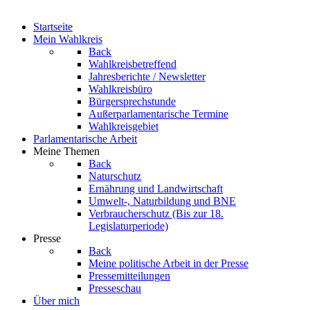
Startseite
Mein Wahlkreis
Back
Wahlkreisbetreffend
Jahresberichte / Newsletter
Wahlkreisbüro
Bürgersprechstunde
Außerparlamentarische Termine
Wahlkreisgebiet
Parlamentarische Arbeit
Meine Themen
Back
Naturschutz
Ernährung und Landwirtschaft
Umwelt-, Naturbildung und BNE
Verbraucherschutz
(Bis zur 18.
Legislaturperiode)
Presse
Back
Meine politische Arbeit in der Presse
Pressemitteilungen
Presseschau
Über mich