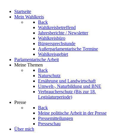
Startseite
Mein Wahlkreis
Back
Wahlkreisbetreffend
Jahresberichte / Newsletter
Wahlkreisbüro
Bürgersprechstunde
Außerparlamentarische Termine
Wahlkreisgebiet
Parlamentarische Arbeit
Meine Themen
Back
Naturschutz
Ernährung und Landwirtschaft
Umwelt-, Naturbildung und BNE
Verbraucherschutz
(Bis zur 18.
Legislaturperiode)
Presse
Back
Meine politische Arbeit in der Presse
Pressemitteilungen
Presseschau
Über mich