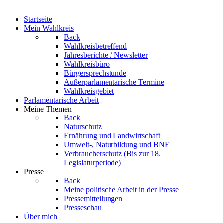
Startseite
Mein Wahlkreis
Back
Wahlkreisbetreffend
Jahresberichte / Newsletter
Wahlkreisbüro
Bürgersprechstunde
Außerparlamentarische Termine
Wahlkreisgebiet
Parlamentarische Arbeit
Meine Themen
Back
Naturschutz
Ernährung und Landwirtschaft
Umwelt-, Naturbildung und BNE
Verbraucherschutz
(Bis zur 18.
Legislaturperiode)
Presse
Back
Meine politische Arbeit in der Presse
Pressemitteilungen
Presseschau
Über mich