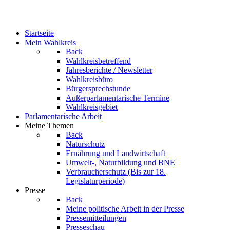
Startseite
Mein Wahlkreis
Back
Wahlkreisbetreffend
Jahresberichte / Newsletter
Wahlkreisbüro
Bürgersprechstunde
Außerparlamentarische Termine
Wahlkreisgebiet
Parlamentarische Arbeit
Meine Themen
Back
Naturschutz
Ernährung und Landwirtschaft
Umwelt-, Naturbildung und BNE
Verbraucherschutz
(Bis zur 18.
Legislaturperiode)
Presse
Back
Meine politische Arbeit in der Presse
Pressemitteilungen
Presseschau