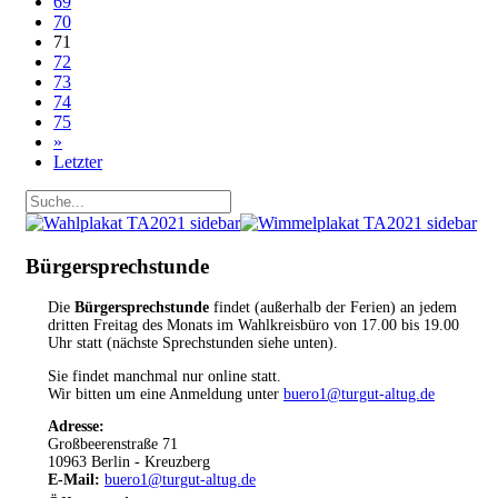
69
70
71
72
73
74
75
»
Letzter
Bürgersprechstunde
Die
Bürgersprechstunde
findet (außerhalb der Ferien) an jedem
dritten Freitag des Monats im Wahlkreisbüro von 17.00 bis 19.00
Uhr statt (nächste Sprechstunden siehe unten).
Sie findet manchmal nur online statt.
Wir bitten um eine Anmeldung unter
buero1@turgut-altug.de
Adresse:
Großbeerenstraße 71
10963 Berlin - Kreuzberg
E-Mail:
buero1@turgut-altug.de