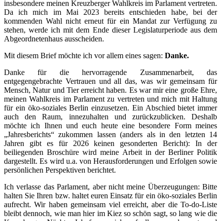
insbesondere meinen Kreuzberger Wahlkreis im Parlament vertreten.
Da ich mich im Mai 2023 bereits entschieden habe, bei der
kommenden Wahl nicht erneut für ein Mandat zur Verfügung zu
stehen, werde ich mit dem Ende dieser Legislaturperiode aus dem
Abgeordnetenhaus ausscheiden.
Mit diesem Brief möchte ich vor allem eines sagen:
Danke.
Danke für die hervorragende Zusammenarbeit, das
entgegengebrachte Vertrauen und all das, was wir gemeinsam für
Mensch, Natur und Tier erreicht haben. Es war mir eine große Ehre,
meinen Wahlkreis im Parlament zu vertreten und mich mit Haltung
für ein öko-soziales Berlin einzusetzen. Ein Abschied bietet immer
auch den Raum, innezuhalten und zurückzublicken. Deshalb
möchte ich Ihnen und euch heute eine besondere Form meines
„Jahresberichts“ zukommen lassen (anders als in den letzten 14
Jahren gibt es für 2026 keinen gesonderten Bericht): In der
beiliegenden Broschüre wird meine Arbeit in der Berliner Politik
dargestellt. Es wird u.a. von Herausforderungen und Erfolgen sowie
persönlichen Perspektiven berichtet.
Ich verlasse das Parlament, aber nicht meine Überzeugungen: Bitte
halten Sie Ihren bzw. haltet euren Einsatz für ein öko-soziales Berlin
aufrecht. Wir haben gemeinsam viel erreicht, aber die To-do-Liste
bleibt dennoch, wie man hier im Kiez so schön sagt, so lang wie die